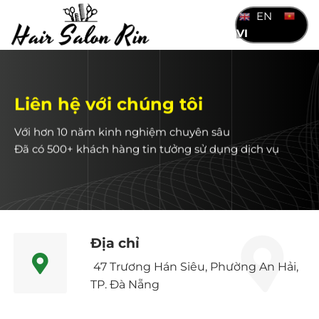
Bỏ
EN
qua
VI
nội
dung
Liên hệ với chúng tôi
Với hơn 10 năm kinh nghiệm chuyên sâu
Đã có 500+ khách hàng tin tưởng sử dụng dịch vụ
Địa chỉ
47 Trương Hán Siêu, Phường An Hải,
TP. Đà Nẵng